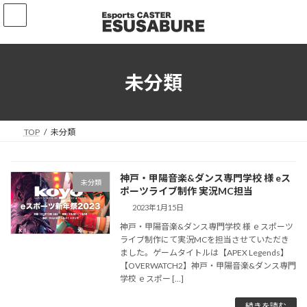
コ
ナ
ン
ビ
テ
ゲ
ン
ー
ツ
シ
へ
ョ
未分類
ス
ン
キ
に
ッ
移
プ
動
TOP
未分類
神戸・甲陽音楽&ダンス専門学校 様 eス
未分類
ポーツライブ制作 実況MC担当
2023年1月15日
神戸・甲陽音楽&ダンス専門学校 様 ｅスポーツ
ライブ制作にて実況MCを担当させていただき
ました。ゲームタイトルは【APEX Legends】
【OVERWATCH2】神戸・甲陽音楽&ダンス専門
学校 ｅスポー […]
続きを読む