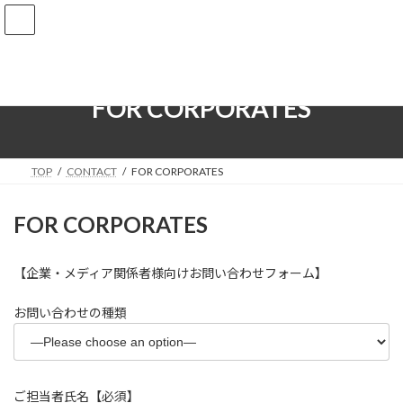
コ
ナ
ン
ビ
テ
ゲ
ン
ー
ツ
シ
へ
ョ
FOR CORPORATES
ス
ン
キ
に
ッ
移
プ
動
TOP
CONTACT
FOR CORPORATES
FOR CORPORATES
【企業・メディア関係者様向けお問い合わせフォーム】
お問い合わせの種類
ご担当者氏名【必須】